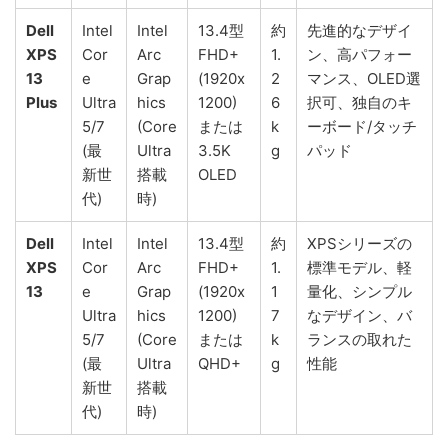
Dell
Intel
Intel
13.4型
約
先進的なデザイ
XPS
Cor
Arc
FHD+
1.
ン、高パフォー
13
e
Grap
(1920x
2
マンス、OLED選
Plus
Ultra
hics
1200)
6
択可、独自のキ
5/7
(Core
または
k
ーボード/タッチ
(最
Ultra
3.5K
g
パッド
新世
搭載
OLED
代)
時)
Dell
Intel
Intel
13.4型
約
XPSシリーズの
XPS
Cor
Arc
FHD+
1.
標準モデル、軽
13
e
Grap
(1920x
1
量化、シンプル
Ultra
hics
1200)
7
なデザイン、バ
5/7
(Core
または
k
ランスの取れた
(最
Ultra
QHD+
g
性能
新世
搭載
代)
時)