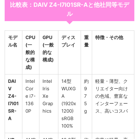
比較表：DAIV Z4-I7I01SR-Aと他社同等モデ
ル
モデ
CPU
GPU
ディス
重
特徴・その他
ル名
(一
(一般
プレイ
量
般的
的な
な構
構成)
成)
DAI
Intel
Intel
14型
約
軽量・薄型、ク
V
Cor
Iris
WUXG
9
リエイター向け
Z4-
e i7-
Xe
A
7
の色域、豊富な
I7I01
136
Grap
(1920x
5
インターフェー
SR-
0P
hics
1200)
g
ス、高いコスパ
A
sRGB
100%