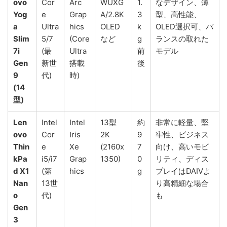
ovo
Cor
Arc
WUXG
1.
なデザイン、薄
Yog
e
Grap
A/2.8K
3
型、高性能、
a
Ultra
hics
OLED
k
OLED選択可、バ
Slim
5/7
(Core
など
g
ランスの取れた
7i
(最
Ultra
前
モデル
Gen
新世
搭載
後
9
代)
時)
(14
型)
Len
Intel
Intel
13型
約
非常に軽量、堅
ovo
Cor
Iris
2K
9
牢性、ビジネス
Thin
e
Xe
(2160x
7
向け、高いモビ
kPa
i5/i7
Grap
1350)
0
リティ、ディス
d X1
(第
hics
g
プレイはDAIVよ
Nan
13世
り高精細な場合
o
代)
も
Gen
3