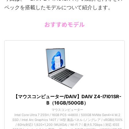
ペックを搭載したモデルについて紹介します。
おすすめモデル
【マウスコンピューター/DAIV】DAIV Z4-I7I01SR-
B（16GB/500GB）
マウスコンピューター
Intel Core Ultra 7 255H / 16GB PC5-44800 / 500GB NVMe Gen4×4 M.2
SSD / Intel Arc Graphics 140T / 14型 液晶パネル (ノングレア / sRGB比100%
/ 60Hz対応) 1,920×1,200 (WUXGA) / Wi-Fi 7 ( 最大5.7Gbps ) 対応 IEEE