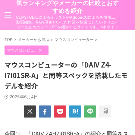
気ランキングやメーカーの比較とおす
すめを紹介
CLIPSTUDIOによるイラストやAdobeCCによる画像加工、
動画編集、RAW現像といった作業を快適にしたいクリエイ
ターのためのノートPCを紹介するサイトです。※本サイト
の記事にはアフィリエイト/プロモーション広告が含まれて
います
TOP
>
メーカーから選ぶ
>
マウスコンピューター
>
マウスコンピューター
マウスコンピューターの「DAIV Z4-
I7I01SR-A」と同等スペックを搭載したモ
デルを紹介
2025年6月4日
今回は、「DAIV Z4-I7I01SR-A」の紹介と同等をス