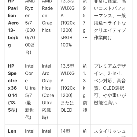
HP
AMD
AMD
13.3型
約
非常に軽量、高
Pavi
Ryz
Rade
WUXG
9
いコストパフォ
lion
en
on
A
5
ーマンス、一般
Aero
5/7
Grap
(1920x
7
用途〜ライトな
13-
(600
hics
1200)
g
クリエイティブ
be/b
0/70
sRGB
〜
作業向け
g
00番
100%
台)
HP
Intel
Intel
13.5型
約
プレミアムデザ
Spe
Cor
Arc
WUXG
1.
イン、2-in-1、
ctre
e
Grap
A
3
ペン対応、高音
x36
Ultra
hics
(1920x
k
質、OLED選択
0 14
5/7
(Core
1200)
g
可、やや重いが
(13.
(最
Ultra
または
前
機能性高い
5型)
新世
搭載
OLED
後
代)
時)
Len
Intel
Intel
14型
約
スタイリッシュ